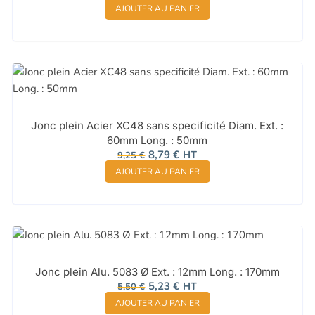
AJOUTER AU PANIER
initial
actuel
était :
est :
14,88 €.
14,14 €.
Jonc plein Acier XC48 sans specificité Diam. Ext. :
60mm Long. : 50mm
Le
Le
8,79
€
HT
9,25
€
prix
prix
AJOUTER AU PANIER
initial
actuel
était :
est :
9,25 €.
8,79 €.
Jonc plein Alu. 5083 Ø Ext. : 12mm Long. : 170mm
Le
Le
5,23
€
HT
5,50
€
prix
prix
AJOUTER AU PANIER
initial
actuel