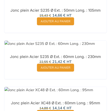
Jonc plein Acier S235 Ø Ext. : 50mm Long. : 105mm
Le
Le
14,66
€
HT
15,43
€
prix
prix
AJOUTER AU PANIER
initial
actuel
était :
est :
15,43 €.
14,66 €.
Jonc plein Acier S235 Ø Ext. : 60mm Long. : 230mm
Le
Le
21,42
€
HT
22,55
€
prix
prix
AJOUTER AU PANIER
initial
actuel
était :
est :
22,55 €.
21,42 €.
Jonc plein Acier XC48 Ø Ext. : 60mm Long. : 95mm
Le
Le
14,14
€
HT
14,88
€
prix
prix