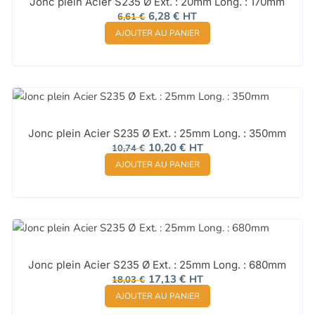
Jonc plein Acier S235 Ø Ext. : 20mm Long. : 170mm
Le
Le
6,28
€
HT
6,61
€
prix
prix
AJOUTER AU PANIER
initial
actuel
était :
est :
6,61 €.
6,28 €.
Jonc plein Acier S235 Ø Ext. : 25mm Long. : 350mm
Le
Le
10,20
€
HT
10,74
€
prix
prix
AJOUTER AU PANIER
initial
actuel
était :
est :
10,74 €.
10,20 €.
Jonc plein Acier S235 Ø Ext. : 25mm Long. : 680mm
Le
Le
17,13
€
HT
18,03
€
prix
prix
AJOUTER AU PANIER
initial
actuel
était :
est :