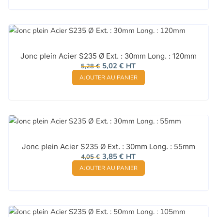
18,03 €.
17,13 €.
Jonc plein Acier S235 Ø Ext. : 30mm Long. : 120mm
Le
Le
5,02
€
HT
5,28
€
prix
prix
AJOUTER AU PANIER
initial
actuel
était :
est :
5,28 €.
5,02 €.
Jonc plein Acier S235 Ø Ext. : 30mm Long. : 55mm
Le
Le
3,85
€
HT
4,05
€
prix
prix
AJOUTER AU PANIER
initial
actuel
était :
est :
4,05 €.
3,85 €.