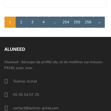
était :
est :
5,50 €.
5,23 €.
1
2
3
4
…
254
255
256
→
ALUNEED
Aluneed : découpe de profilé alu, et de matières sur mesure :
PEHD, acier, inox.
Technic-Achat
05 35 54 07 25
contact@technic-achat.com