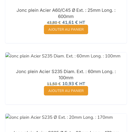
Jonc plein Acier A60/C45 Ø Ext. : 25mm Long. :
600mm
Le
Le
41,61
€
HT
43,80
€
prix
prix
AJOUTER AU PANIER
initial
actuel
était :
est :
43,80 €.
41,61 €.
Jonc plein Acier S235 Diam. Ext. : 60mm Long. :
100mm
Le
Le
10,93
€
HT
11,50
€
prix
prix
AJOUTER AU PANIER
initial
actuel
était :
est :
11,50 €.
10,93 €.