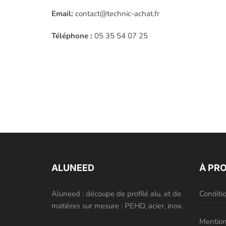
Email:
contact@technic-achat.fr
Téléphone :
05 35 54 07 25
ALUNEED
À PR
Aluneed : découpe de profilé alu, et de
Conditi
matières sur mesure : PEHD, acier, inox.
Mention