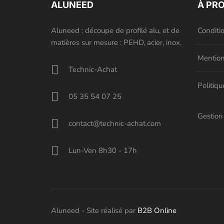
peuvent
ALUNEED
À PR
être
choisies
Aluneed : découpe de profilé alu, et de
Conditi
sur
matières sur mesure : PEHD, acier, inox.
la
Mention
page
Technic-Achat
du
Politiqu
produit
05 35 54 07 25
Gestion
contact@technic-achat.com
Lun-Ven 8h30 - 17h
Aluneed - Site réalisé par
B2B Online