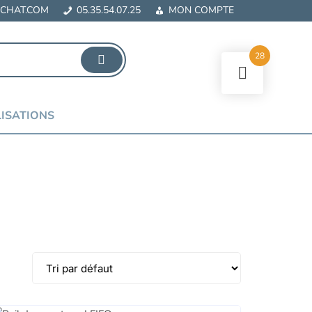
CHAT.COM
05.35.54.07.25
MON COMPTE
28
ISATIONS