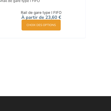
Rail de gare type I FIFO
À partir de
23,60
€
Ce
CHOIX DES OPTIONS
produit
a
plusieurs
variations.
Les
options
peuvent
être
choisies
sur
la
page
du
produit