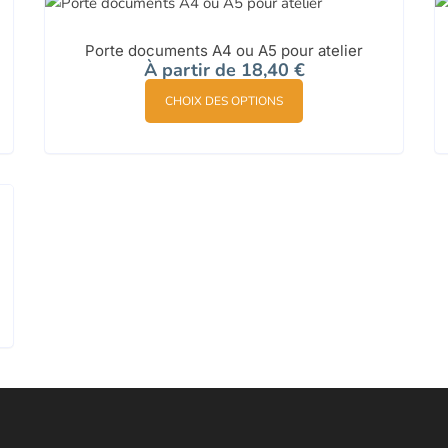
Porte documents A4 ou A5 pour atelier
À partir de
18,40
€
Ce
CHOIX DES OPTIONS
produit
a
plusieurs
variations.
Les
options
peuvent
être
choisies
sur
la
page
du
produit