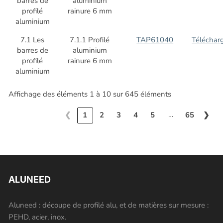
barres de
aluminium
profilé
rainure 6 mm
aluminium
7.1 Les
7.1.1 Profilé
TAP61040
Téléchar
barres de
aluminium
profilé
rainure 6 mm
aluminium
Affichage des éléments 1 à 10 sur 645 éléments
…
❮
1
2
3
4
5
65
❯
ALUNEED
Aluneed : découpe de profilé alu, et de matières sur mesure :
PEHD, acier, inox.