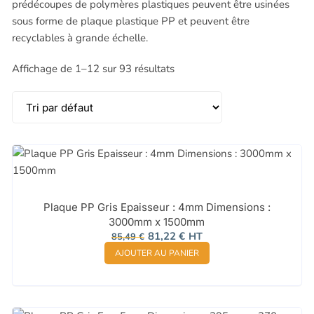
prédécoupes de polymères plastiques peuvent être usinées
1700-1799
(2)
sous forme de plaque plastique PP et peuvent être
1800-1899
(1)
3000-3099
(1)
recyclables à grande échelle.
Affichage de 1–12 sur 93 résultats
Plaque PP Gris Epaisseur : 4mm Dimensions :
3000mm x 1500mm
Le
Le
81,22
€
HT
85,49
€
prix
prix
AJOUTER AU PANIER
initial
actuel
était :
est :
85,49 €.
81,22 €.