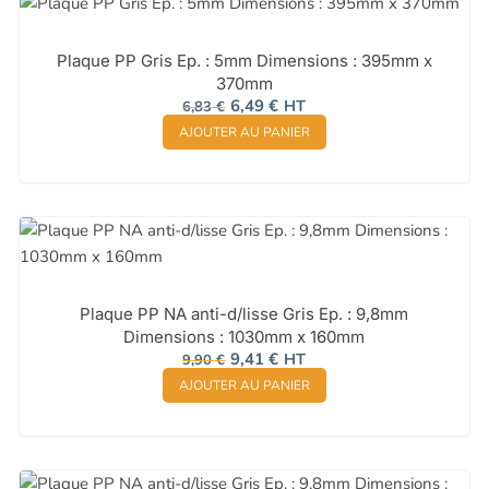
Plaque PP Gris Ep. : 5mm Dimensions : 395mm x
370mm
Le
Le
6,49
€
HT
6,83
€
prix
prix
AJOUTER AU PANIER
initial
actuel
était :
est :
6,83 €.
6,49 €.
Plaque PP NA anti-d/lisse Gris Ep. : 9,8mm
Dimensions : 1030mm x 160mm
Le
Le
9,41
€
HT
9,90
€
prix
prix
AJOUTER AU PANIER
initial
actuel
était :
est :
9,90 €.
9,41 €.