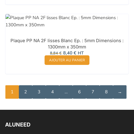
22,24 €.
21,13 €.
Plaque PP NA 2F lisses Blanc Ep. : 5mm Dimensions :
1300mm x 350mm
Le
Le
8,40
€
HT
8,84
€
prix
prix
AJOUTER AU PANIER
initial
actuel
était :
est :
8,84 €.
8,40 €.
1
2
3
4
…
6
7
8
→
ALUNEED