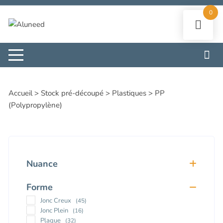
Aller
0
au
contenu
Accueil
>
Stock pré-découpé
>
Plastiques
>
PP
(Polypropylène)
Nuance
NA anti-d/lisse
(14)
Forme
NA 2F lisses
(8)
Sans Nuance
(71)
Jonc Creux
(45)
Jonc Plein
(16)
Plaque
(32)