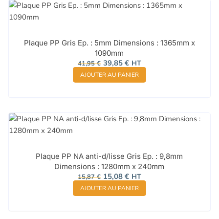
Plaque PP Gris Ep. : 5mm Dimensions : 1365mm x
1090mm
Le
Le
39,85
€
HT
41,95
€
prix
prix
AJOUTER AU PANIER
initial
actuel
était :
est :
41,95 €.
39,85 €.
Plaque PP NA anti-d/lisse Gris Ep. : 9,8mm
Dimensions : 1280mm x 240mm
Le
Le
15,08
€
HT
15,87
€
prix
prix
AJOUTER AU PANIER
initial
actuel
était :
est :
15,87 €.
15,08 €.