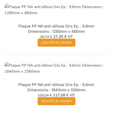
Plaque PP NA anti-d/lisse Gris Ep. : 9,8mm
Dimensions : 1280mm x 480mm
Le
Le
27,30
€
HT
28,74
€
prix
prix
AJOUTER AU PANIER
initial
actuel
était :
est :
28,74 €.
27,30 €.
Plaque PP NA anti-d/lisse Gris Ep. : 9,8mm
Dimensions : 1840mm x 1560mm
Le
Le
117,08
€
HT
123,24
€
prix
prix
AJOUTER AU PANIER
initial
actuel
était :
est :
123,24 €.
117,08 €.