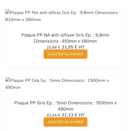
Plaque PP NA anti-d/lisse Gris Ep. : 9,8mm
Dimensions : 810mm x 580mm
Le
Le
21,55
€
HT
22,68
€
prix
prix
AJOUTER AU PANIER
initial
actuel
était :
est :
22,68 €.
21,55 €.
Plaque PP Gris Ep. : 5mm Dimensions : 1500mm x
490mm
Le
Le
21,13
€
HT
22,24
€
prix
prix
AJOUTER AU PANIER
initial
actuel
était :
est :