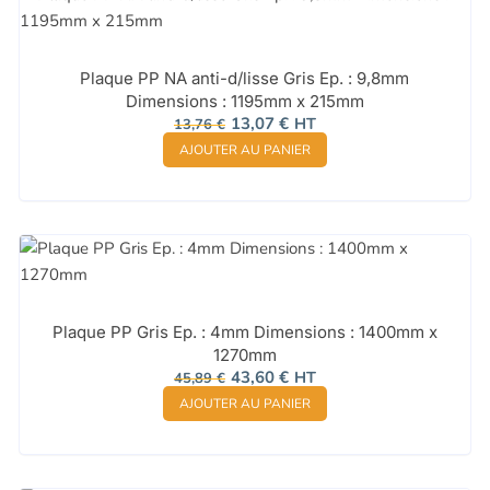
Plaque PP NA anti-d/lisse Gris Ep. : 9,8mm
Dimensions : 1195mm x 215mm
Le
Le
13,07
€
HT
13,76
€
prix
prix
AJOUTER AU PANIER
initial
actuel
était :
est :
13,76 €.
13,07 €.
Plaque PP Gris Ep. : 4mm Dimensions : 1400mm x
1270mm
Le
Le
43,60
€
HT
45,89
€
prix
prix
AJOUTER AU PANIER
initial
actuel
était :
est :
45,89 €.
43,60 €.