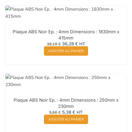
Plaque ABS Noir Ep. : 4mm Dimensions : 1830mm x
415mm
Le
Le
36,28
€
HT
38,19
€
prix
prix
AJOUTER AU PANIER
initial
actuel
était :
est :
38,19 €.
36,28 €.
Plaque ABS Noir Ep. : 4mm Dimensions : 250mm x
230mm
Le
Le
5,38
€
HT
5,66
€
prix
prix
AJOUTER AU PANIER
initial
actuel
était :
est :
5,66 €.
5,38 €.