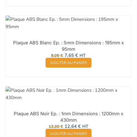
60,91 €.
57,86 €.
Plaque ABS Blanc Ep. : 5mm Dimensions : 195mm x
95mm
Le
Le
7,65
€
HT
8,05
€
prix
prix
AJOUTER AU PANIER
initial
actuel
était :
est :
8,05 €.
7,65 €.
Plaque ABS Noir Ep. : 1mm Dimensions : 1200mm x
430mm
Le
Le
12,64
€
HT
13,30
€
prix
prix
AJOUTER AU PANIER
initial
actuel