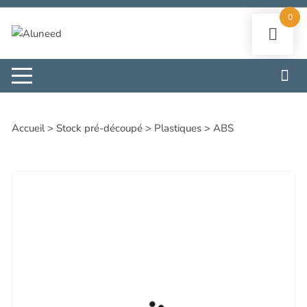
Aller
0
au
contenu
Accueil
>
Stock pré-découpé
>
Plastiques
>
ABS