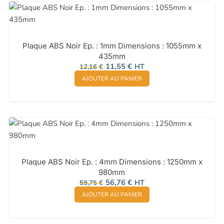
Plaque ABS Noir Ep. : 1mm Dimensions : 1055mm x
435mm
Le
Le
11,55
€
HT
12,16
€
prix
prix
AJOUTER AU PANIER
initial
actuel
était :
est :
12,16 €.
11,55 €.
Plaque ABS Noir Ep. : 4mm Dimensions : 1250mm x
980mm
Le
Le
56,76
€
HT
59,75
€
prix
prix
AJOUTER AU PANIER
initial
actuel
était :
est :
59,75 €.
56,76 €.