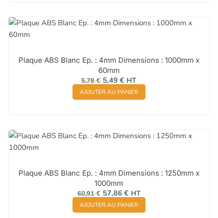
Plaque ABS Blanc Ep. : 4mm Dimensions : 1000mm x
60mm
Le
Le
5,49
€
HT
5,78
€
prix
prix
AJOUTER AU PANIER
initial
actuel
était :
est :
5,78 €.
5,49 €.
Plaque ABS Blanc Ep. : 4mm Dimensions : 1250mm x
1000mm
Le
Le
57,86
€
HT
60,91
€
prix
prix
AJOUTER AU PANIER
initial
actuel
était :
est :