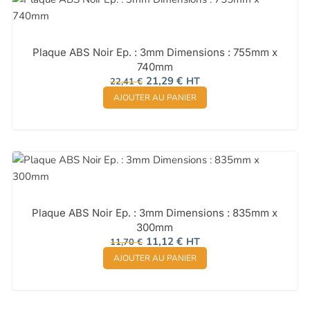
Plaque ABS Noir Ep. : 3mm Dimensions : 755mm x
740mm
Le
Le
21,29
€
HT
22,41
€
prix
prix
AJOUTER AU PANIER
initial
actuel
était :
est :
22,41 €.
21,29 €.
Plaque ABS Noir Ep. : 3mm Dimensions : 835mm x
300mm
Le
Le
11,12
€
HT
11,70
€
prix
prix
AJOUTER AU PANIER
initial
actuel
était :
est :
11,70 €.
11,12 €.