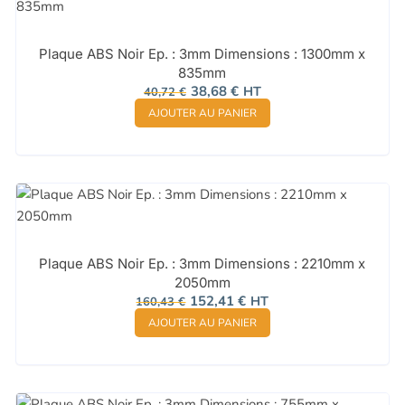
Plaque ABS Noir Ep. : 3mm Dimensions : 1300mm x
835mm
Le
Le
38,68
€
HT
40,72
€
prix
prix
AJOUTER AU PANIER
initial
actuel
était :
est :
40,72 €.
38,68 €.
Plaque ABS Noir Ep. : 3mm Dimensions : 2210mm x
2050mm
Le
Le
152,41
€
HT
160,43
€
prix
prix
AJOUTER AU PANIER
initial
actuel
était :
est :
160,43 €.
152,41 €.