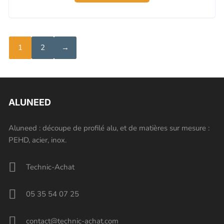
était :
est :
13,30 €.
12,64 €.
1
2
→
ALUNEED
Aluneed : découpe de profilé alu, et de matières sur mesure :
PEHD, acier, inox.
Technic-Achat
05 35 54 07 25
contact@technic-achat.com