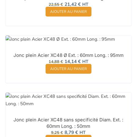
Le
Le
21,42
€
HT
22,55
€
prix
prix
AJOUTER AU PANIER
initial
actuel
était :
est :
22,55 €.
21,42 €.
Jonc plein Acier XC48 Ø Ext. : 60mm Long. : 95mm
Le
Le
14,14
€
HT
14,88
€
prix
prix
AJOUTER AU PANIER
initial
actuel
était :
est :
14,88 €.
14,14 €.
Jonc plein Acier XC48 sans specificité Diam. Ext. :
60mm Long. : 50mm
Le
Le
8,79
€
HT
9,25
€
prix
prix