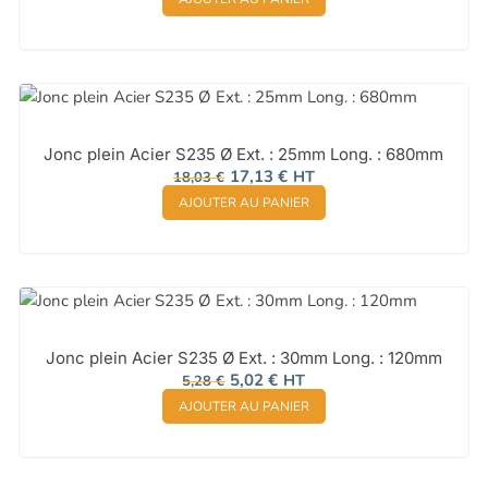
initial
actuel
était :
est :
10,74 €.
10,20 €.
Jonc plein Acier S235 Ø Ext. : 25mm Long. : 680mm
Le
Le
17,13
€
HT
18,03
€
prix
prix
AJOUTER AU PANIER
initial
actuel
était :
est :
18,03 €.
17,13 €.
Jonc plein Acier S235 Ø Ext. : 30mm Long. : 120mm
Le
Le
5,02
€
HT
5,28
€
prix
prix
AJOUTER AU PANIER
initial
actuel
était :
est :
5,28 €.
5,02 €.