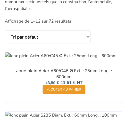
nombreux secteurs tels que la construction, l’automobile,
ep50
(1)
l’aérospatiale…
ep75
(1)
ep95
(1)
Affichage de 1–12 sur 72 résultats
HEX13
(1)
Jonc plein Acier A60/C45 Ø Ext. : 25mm Long. :
600mm
Le
Le
41,61
€
HT
43,80
€
prix
prix
AJOUTER AU PANIER
initial
actuel
était :
est :
43,80 €.
41,61 €.