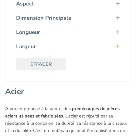
S235
(40)
Aspect
XC48
(5)
Grillage
(12)
Z160CDV12
(4)
Dimension Principale
Sans spécificité
(60)
Ø16
(1)
Longueur
Ø20
(3)
Ø25
(4)
0-99
(24)
Ø30
(7)
Largeur
100-199
(21)
Ø40
(2)
200-299
(2)
0-99
(19)
Ø45
(1)
300-399
(4)
100-199
(3)
Ø50
(4)
EFFACER
400-499
(4)
300-399
(1)
Ø60
(9)
500-599
(3)
400-499
(1)
Ø70
(3)
600-699
(3)
500-599
(2)
Ø90
(1)
700-799
(2)
700-799
(3)
Ø130
(1)
Acier
800 -899
(1)
1000-1099
(1)
Ø140
(3)
1000-1099
(5)
Ø210
(2)
1200-1299
(1)
ep6
(12)
2000-2099
(1)
Aluneed propose à la vente, des
prédécoupes de pièces
ep12
(4)
3700-3799
(1)
aciers usinées et fabriquées
. L’acier est réputé par sa
ep20
(5)
résistance à la corrosion, sa dureté, sa résistance à la chaleur
ep25
(1)
ep35
(3)
et la ductilité. C’est un matériau qui peut être utilisé dans de
ep40
(2)