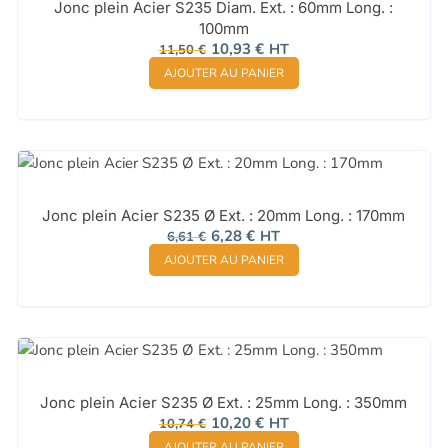
Jonc plein Acier S235 Diam. Ext. : 60mm Long. :
100mm
Le
Le
10,93
€
HT
11,50
€
prix
prix
AJOUTER AU PANIER
initial
actuel
était :
est :
11,50 €.
10,93 €.
Jonc plein Acier S235 Ø Ext. : 20mm Long. : 170mm
Le
Le
6,28
€
HT
6,61
€
prix
prix
AJOUTER AU PANIER
initial
actuel
était :
est :
6,61 €.
6,28 €.
Jonc plein Acier S235 Ø Ext. : 25mm Long. : 350mm
Le
Le
10,20
€
HT
10,74
€
prix
prix
AJOUTER AU PANIER