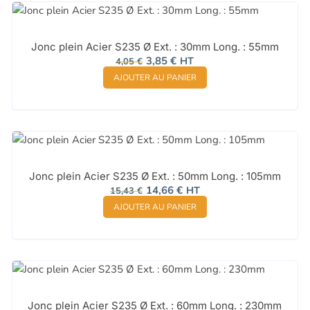
Jonc plein Acier S235 Ø Ext. : 30mm Long. : 55mm
Le
Le
3,85
€
HT
4,05
€
prix
prix
AJOUTER AU PANIER
initial
actuel
était :
est :
4,05 €.
3,85 €.
Jonc plein Acier S235 Ø Ext. : 50mm Long. : 105mm
Le
Le
14,66
€
HT
15,43
€
prix
prix
AJOUTER AU PANIER
initial
actuel
était :
est :
15,43 €.
14,66 €.
Jonc plein Acier S235 Ø Ext. : 60mm Long. : 230mm