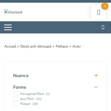
Aller
0
au
contenu
Accueil
>
Stock pré-découpé
>
Métaux
>
Acier
Nuance
36NiCrMo16+A
(1)
Forme
S355
(1)
42 CD 4
(4)
Hexagonal Plein
(1)
DX51D+Z
(12)
Jonc Plein
(41)
A60/C45
(2)
Plaque
(30)
40CMD8
(3)