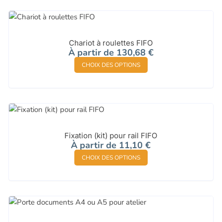
Chariot à roulettes FIFO
À partir de
130,68
€
Ce
CHOIX DES OPTIONS
produit
a
plusieurs
variations.
Les
options
Fixation (kit) pour rail FIFO
À partir de
11,10
€
peuvent
Ce
être
CHOIX DES OPTIONS
produit
choisies
a
sur
plusieurs
la
variations.
page
Les
du