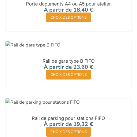
options
Porte documents A4 ou A5 pour atelier
produit
À partir de
18,40
€
peuvent
Ce
être
CHOIX DES OPTIONS
produit
choisies
a
sur
plusieurs
la
variations.
page
Les
du
options
Rail de gare type B FIFO
produit
À partir de
23,60
€
peuvent
Ce
être
CHOIX DES OPTIONS
produit
choisies
a
sur
plusieurs
la
variations.
page
Les
du
options
Rail de parking pour stations FIFO
produit
À partir de
19,32
€
peuvent
Ce
être
CHOIX DES OPTIONS