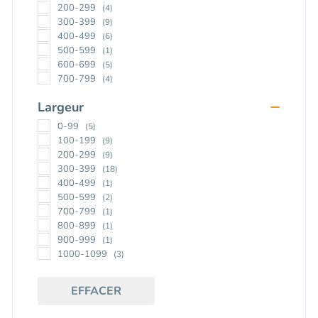
ep20
(4)
200-299
(4)
300-399
(9)
400-499
(6)
500-599
(1)
600-699
(5)
700-799
(4)
800-899
(2)
Largeur
800 -899
(1)
900-999
(4)
0-99
(5)
1000-1099
(1)
100-199
(9)
1100-1199
(1)
200-299
(9)
1200-1299
(4)
300-399
(18)
1300-1399
(3)
400-499
(1)
2000-2099
(4)
500-599
(2)
2400-2499
(2)
700-799
(1)
800-899
(1)
900-999
(1)
1000-1099
(3)
1100-1199
(1)
1200-1299
(1)
EFFACER
1600-1699
(1)
1700-1799
(1)