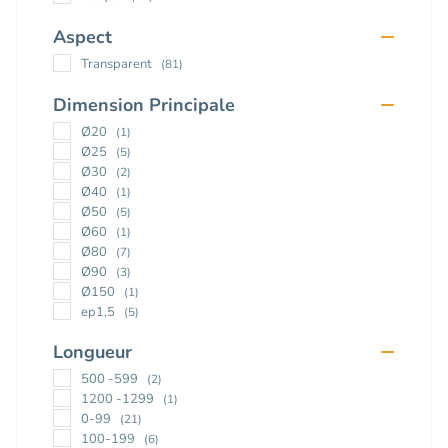
Aspect
Transparent
(81)
Dimension Principale
Ø20
(1)
Ø25
(5)
Ø30
(2)
Ø40
(1)
Ø50
(5)
Ø60
(1)
Ø80
(7)
Ø90
(3)
Ø150
(1)
ep1,5
(5)
ep2
(4)
Longueur
ep3
(17)
ep4
(7)
500 -599
(2)
ep5
(10)
1200 -1299
(1)
ep8
(3)
0-99
(21)
ep15
(5)
100-199
(6)