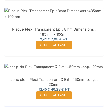
Plaque Plexi Transparent Ep. : 8mm Dimensions :
485mm x 100mm
Le
Le
7,05
€
HT
7,42
€
prix
prix
AJOUTER AU PANIER
initial
actuel
était :
est :
7,42 €.
7,05 €.
Jonc plein Plexi Transparent Ø Ext. : 150mm Long. :
20mm
Le
Le
40,28
€
HT
42,40
€
prix
prix
AJOUTER AU PANIER
initial
actuel
était :
est :
42,40 €.
40,28 €.