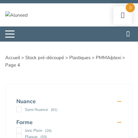
Aller
0
au
contenu
Accueil
>
Stock pré-découpé
>
Plastiques
>
PMMA/plexi
>
Page 4
Nuance
Sans Nuance
(81)
Forme
Jonc Plein
(26)
Plaque
(55)