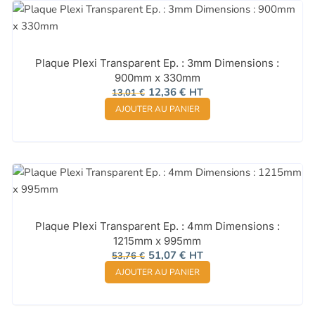
Plaque Plexi Transparent Ep. : 3mm Dimensions :
900mm x 330mm
Le
Le
12,36
€
HT
13,01
€
prix
prix
AJOUTER AU PANIER
initial
actuel
était :
est :
13,01 €.
12,36 €.
Plaque Plexi Transparent Ep. : 4mm Dimensions :
1215mm x 995mm
Le
Le
51,07
€
HT
53,76
€
prix
prix
AJOUTER AU PANIER
initial
actuel
était :
est :
53,76 €.
51,07 €.