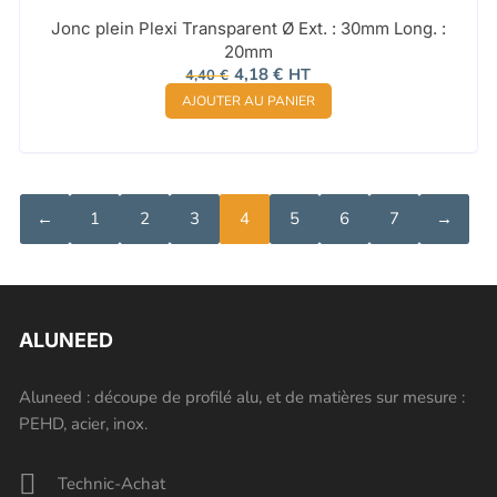
Jonc plein Plexi Transparent Ø Ext. : 30mm Long. :
20mm
Le
Le
4,18
€
HT
4,40
€
prix
prix
AJOUTER AU PANIER
initial
actuel
était :
est :
4,40 €.
4,18 €.
←
1
2
3
4
5
6
7
→
ALUNEED
Aluneed : découpe de profilé alu, et de matières sur mesure :
PEHD, acier, inox.
Technic-Achat