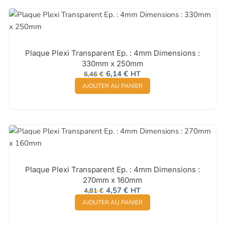
Plaque Plexi Transparent Ep. : 4mm Dimensions :
330mm x 250mm
Le
Le
6,14
€
HT
6,46
€
prix
prix
AJOUTER AU PANIER
initial
actuel
était :
est :
6,46 €.
6,14 €.
Plaque Plexi Transparent Ep. : 4mm Dimensions :
270mm x 160mm
Le
Le
4,57
€
HT
4,81
€
prix
prix
AJOUTER AU PANIER
initial
actuel
était :
est :
4,81 €.
4,57 €.