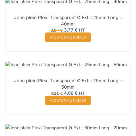
Jonc plein Plexi Transparent Ø Ext. : 25mm Long. :
40mm
Le
Le
3,77
€
HT
3,97
€
prix
prix
AJOUTER AU PANIER
initial
actuel
était :
est :
3,97 €.
3,77 €.
Jonc plein Plexi Transparent Ø Ext. : 25mm Long. :
50mm
Le
Le
4,00
€
HT
4,21
€
prix
prix
AJOUTER AU PANIER
initial
actuel
était :
est :
4,21 €.
4,00 €.