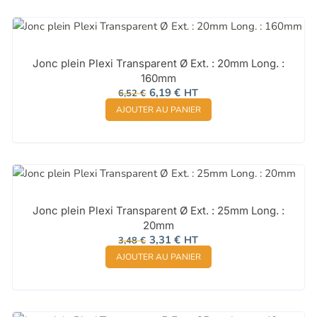
Jonc plein Plexi Transparent Ø Ext. : 20mm Long. :
160mm
Le
Le
6,19
€
HT
6,52
€
prix
prix
AJOUTER AU PANIER
initial
actuel
était :
est :
6,52 €.
6,19 €.
Jonc plein Plexi Transparent Ø Ext. : 25mm Long. :
20mm
Le
Le
3,31
€
HT
3,48
€
prix
prix
AJOUTER AU PANIER
initial
actuel
était :
est :
3,48 €.
3,31 €.