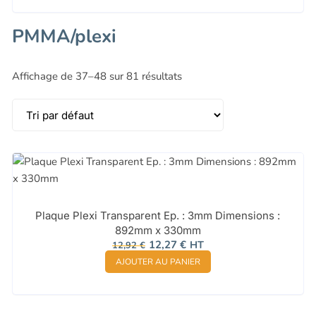
2000-2099
(1)
PMMA/plexi
Affichage de 37–48 sur 81 résultats
Plaque Plexi Transparent Ep. : 3mm Dimensions :
892mm x 330mm
Le
Le
12,27
€
HT
12,92
€
prix
prix
AJOUTER AU PANIER
initial
actuel
était :
est :
12,92 €.
12,27 €.