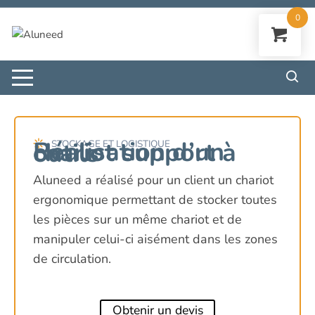
Aller
0
au
contenu
Réalisation d’un chariot support à outils
STOCKAGE ET LOGISTIQUE
Aluneed a réalisé pour un client un chariot
ergonomique permettant de stocker toutes
les pièces sur un même chariot et de
manipuler celui-ci aisément dans les zones
de circulation.
Obtenir un devis