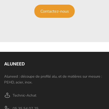
Contactez-nous
ALUNEED
Aluneed : découpe de profilé alu, et de matières sur mesure :
PEHD, acier, inox.
Technic-Achat
05 35 54 07 25