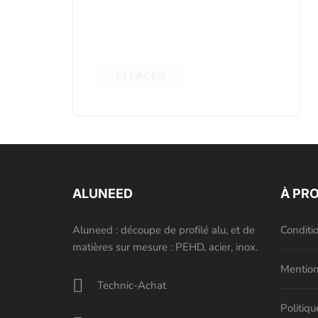
EFFACER
ALUNEED
À PR
Aluneed : découpe de profilé alu, et de
Conditi
matières sur mesure : PEHD, acier, inox.
Mention
Technic-Achat
Politiqu