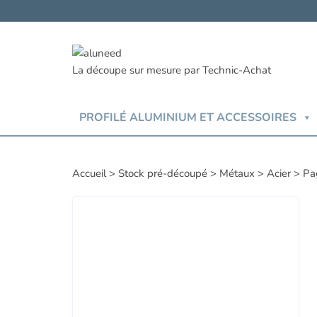
Aller
au
contenu
PROFILÉ ALUMINIUM ET ACCESSOIRES
Accueil
>
Stock pré-découpé
>
Métaux
>
Acier
>
Pa