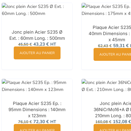
Plaque Acier S235 
Jonc plein Acier S235 Ø
40mm Dimensions :
Ext. : 60mm Long. : 500mm
x 45mm
Le
Le
43,23
€
HT
Le
L
45,50
€
59,31
€
62,43
€
prix
prix
prix
p
initial
actuel
initial
a
AJOUTER AU PANIER
AJOUTER AU PANI
était :
est :
était :
e
45,50 €.
43,23 €.
62,43 €.
5
Plaque Acier S235 Ep. :
Jonc plein Aci
95mm Dimensions : 140mm
36NiCrMo16+A Ø E
x 123mm
210mm Long. : 
Le
Le
Le
72,30
€
HT
152,08
€
76,10
€
160,08
€
prix
prix
prix
initial
actuel
initial
AJOUTER AU PANIER
AJOUTER AU PANI