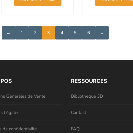
était :
est :
était :
76,10 €.
72,30 €.
160,08 €
←
1
2
3
4
5
6
→
OPOS
RESSOURCES
ons Générales de Vente
Bibliothèque 3D
s Légales
Contact
e de confidentialité
FAQ