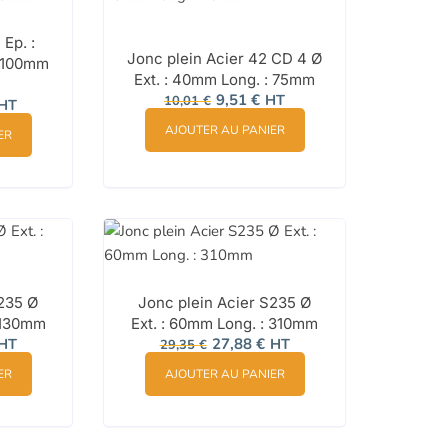
Ep. :
Jonc plein Acier 42 CD 4 Ø
 100mm
Ext. : 40mm Long. : 75mm
Le
Le
9,51
€
HT
e
10,01
€
HT
prix
prix
rix
initial
actuel
ctuel
AJOUTER AU PANIER
ER
était :
est :
st :
10,01 €.
9,51 €.
7,79 €.
S235 Ø
Jonc plein Acier S235 Ø
: 130mm
Ext. : 60mm Long. : 310mm
e
Le
Le
HT
27,88
€
HT
29,35
€
rix
prix
prix
ctuel
initial
actuel
ER
AJOUTER AU PANIER
st :
était :
est :
4,40 €.
29,35 €.
27,88 €.