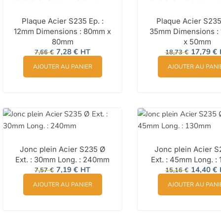
Plaque Acier S235 Ep. :
Plaque Acier S235 
12mm Dimensions : 80mm x
35mm Dimensions :
80mm
x 50mm
Le
Le
Le
L
7,28
€
HT
17,79
€
7,66
€
18,73
€
prix
prix
prix
p
initial
actuel
initial
a
AJOUTER AU PANIER
AJOUTER AU PANI
était :
est :
était :
e
7,66 €.
7,28 €.
18,73 €.
1
Jonc plein Acier S235 Ø
Jonc plein Acier 
Ext. : 30mm Long. : 240mm
Ext. : 45mm Long. 
Le
Le
Le
L
7,19
€
HT
14,40
€
7,57
€
15,16
€
prix
prix
prix
p
initial
actuel
initial
a
AJOUTER AU PANIER
AJOUTER AU PANI
était :
est :
était :
e
7,57 €.
7,19 €.
15,16 €.
1