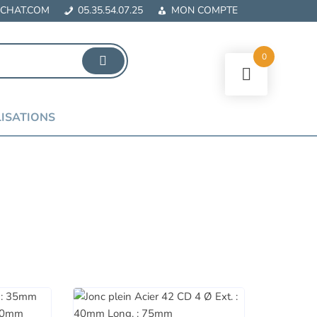
CHAT.COM
05.35.54.07.25
MON COMPTE
0
ISATIONS