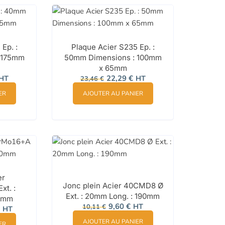
Ep. :
Plaque Acier S235 Ep. :
 175mm
50mm Dimensions : 100mm
x 65mm
e
Le
Le
HT
22,29
€
HT
23,46
€
rix
prix
prix
ctuel
initial
actuel
ER
AJOUTER AU PANIER
st :
était :
est :
9,31 €.
23,46 €.
22,29 €.
er
Jonc plein Acier 40CMD8 Ø
xt. :
Ext. : 20mm Long. : 190mm
80mm
Le
Le
9,60
€
HT
Le
10,11
€
HT
prix
prix
prix
initial
actuel
actuel
AJOUTER AU PANIER
ER