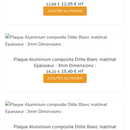
Le
Le
12,05
€
HT
12,68
€
prix
prix
AJOUTER AU PANIER
initial
actuel
était :
est :
12,68 €.
12,05 €.
Plaque Aluminium composite Dilite Blanc mat/mat
Epaisseur : 3mm Dimensions :
Le
Le
15,40
€
HT
16,21
€
prix
prix
AJOUTER AU PANIER
initial
actuel
était :
est :
16,21 €.
15,40 €.
Plaque Aluminium composite Dilite Blanc mat/mat