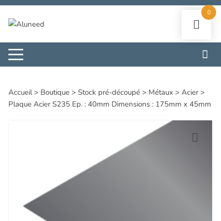
Aller
0
au
contenu
Accueil
>
Boutique
>
Stock pré-découpé
>
Métaux
>
Acier
>
Plaque Acier S235 Ep. : 40mm Dimensions : 175mm x 45mm