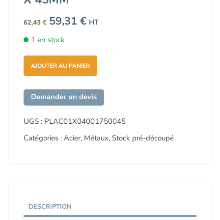
Le
59,31
€
Le
HT
62,43
€
prix
prix
initial
actuel
1 en stock
était :
est :
62,43 €.
59,31 €.
AJOUTER AU PANIER
Demander un devis
UGS :
PLAC01X04001750045
Catégories :
Acier
,
Métaux
,
Stock pré-découpé
DESCRIPTION