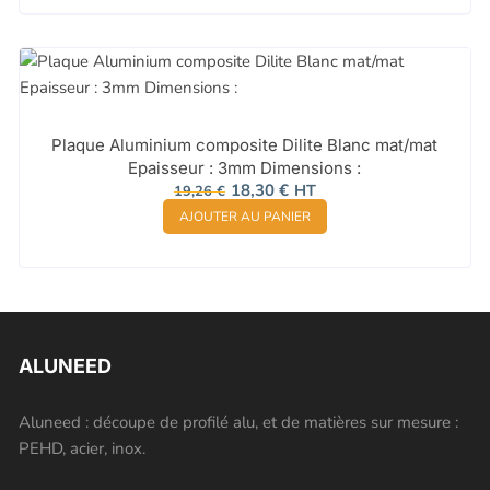
Plaque Aluminium composite Dilite Blanc mat/mat
Epaisseur : 3mm Dimensions :
Le
Le
18,30
€
HT
19,26
€
prix
prix
AJOUTER AU PANIER
initial
actuel
était :
est :
19,26 €.
18,30 €.
ALUNEED
Aluneed : découpe de profilé alu, et de matières sur mesure :
PEHD, acier, inox.