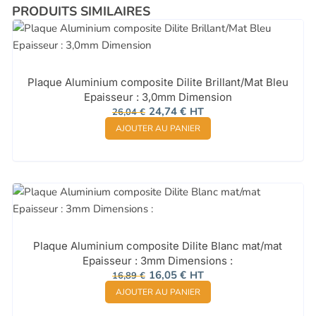
PRODUITS SIMILAIRES
Plaque Aluminium composite Dilite Brillant/Mat Bleu
Epaisseur : 3,0mm Dimension
Le
Le
24,74
€
HT
26,04
€
prix
prix
AJOUTER AU PANIER
initial
actuel
était :
est :
26,04 €.
24,74 €.
Plaque Aluminium composite Dilite Blanc mat/mat
Epaisseur : 3mm Dimensions :
Le
Le
16,05
€
HT
16,89
€
prix
prix
AJOUTER AU PANIER
initial
actuel
était :
est :
16,89 €.
16,05 €.