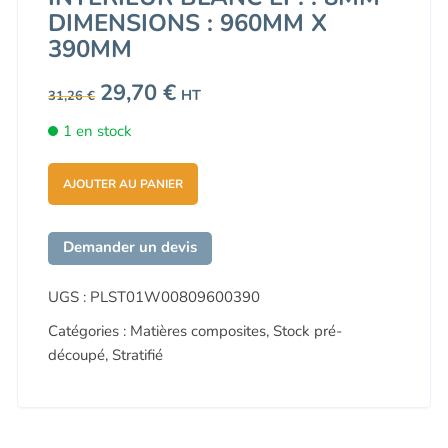
DIMENSIONS : 960MM X
390MM
Le
29,70
€
Le
HT
31,26
€
prix
prix
initial
actuel
1 en stock
était :
est :
31,26 €.
29,70 €.
AJOUTER AU PANIER
Demander un devis
UGS :
PLST01W00809600390
Catégories :
Matières composites
,
Stock pré-
découpé
,
Stratifié