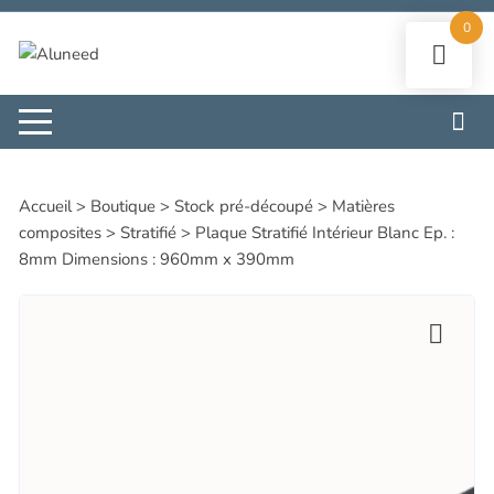
Aller
0
au
contenu
Accueil
>
Boutique
>
Stock pré-découpé
>
Matières
composites
>
Stratifié
>
Plaque Stratifié Intérieur Blanc Ep. :
8mm Dimensions : 960mm x 390mm