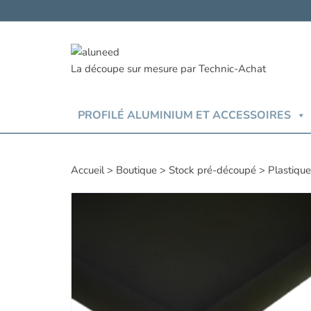
Aller
au
contenu
PROFILÉ ALUMINIUM ET ACCESSOIRES
Accueil
>
Boutique
>
Stock pré-découpé
>
Plastiqu