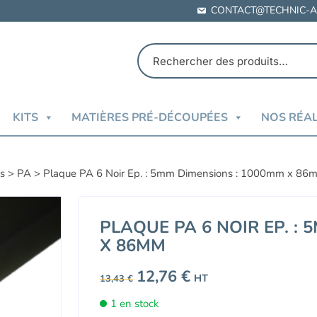
CONTACT@TECHNIC-A
KITS
MATIÈRES PRÉ-DÉCOUPÉES
NOS RÉAL
es
>
PA
>
Plaque PA 6 Noir Ep. : 5mm Dimensions : 1000mm x 86
PLAQUE PA 6 NOIR EP. :
X 86MM
Le
12,76
€
Le
HT
13,43
€
prix
prix
initial
actuel
1 en stock
était :
est :
13,43 €.
12,76 €.