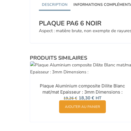
DESCRIPTION
INFORMATIONS COMPLÉMENT
PLAQUE PA6 6 NOIR
Aspect : matière brute, non exempte de rayures
PRODUITS SIMILAIRES
Plaque Aluminium composite Dilite Blanc
mat/mat Epaisseur : 3mm Dimensions :
Le
Le
18,30
€
HT
19,26
€
prix
prix
initial
actuel
AJOUTER AU PANIER
était :
est :
19,26 €.
18,30 €.