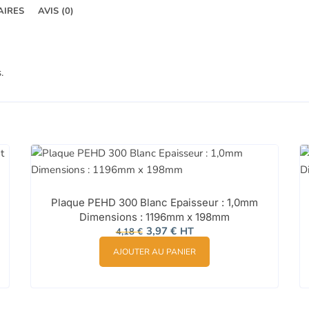
AIRES
AVIS (0)
.
Plaque PEHD 300 Blanc Epaisseur : 1,0mm
Dimensions : 1196mm x 198mm
Le
Le
3,97
€
HT
4,18
€
prix
prix
initial
actuel
AJOUTER AU PANIER
était :
est :
4,18 €.
3,97 €.