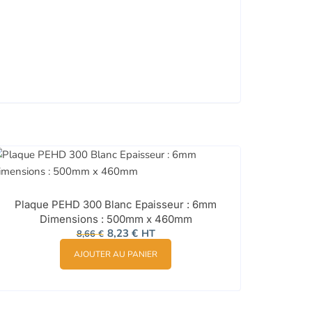
Plaque PEHD 300 Blanc Epaisseur : 6mm
Dimensions : 500mm x 460mm
Le
Le
8,23
€
HT
8,66
€
prix
prix
initial
actuel
AJOUTER AU PANIER
était :
est :
8,66 €.
8,23 €.