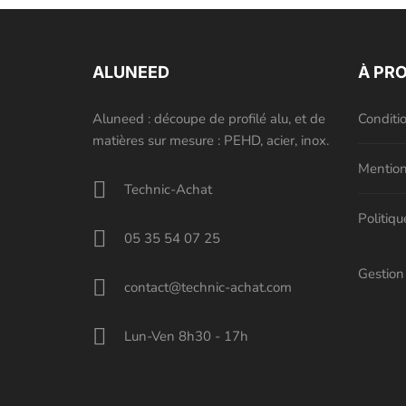
ALUNEED
À PR
Aluneed : découpe de profilé alu, et de
Conditi
matières sur mesure : PEHD, acier, inox.
Mention
Technic-Achat
Politiqu
05 35 54 07 25
Gestion
contact@technic-achat.com
Lun-Ven 8h30 - 17h