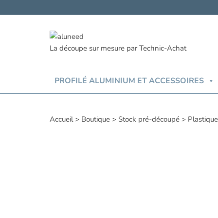
Aller
au
contenu
PROFILÉ ALUMINIUM ET ACCESSOIRES
Accueil
>
Boutique
>
Stock pré-découpé
>
Plastiqu