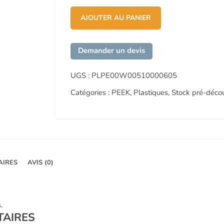
340,56 €.
273,53 €.
AJOUTER AU PANIER
Demander un devis
UGS :
PLPE00W00510000605
Catégories :
PEEK
,
Plastiques
,
Stock pré-déco
AIRES
AVIS (0)
.
TAIRES