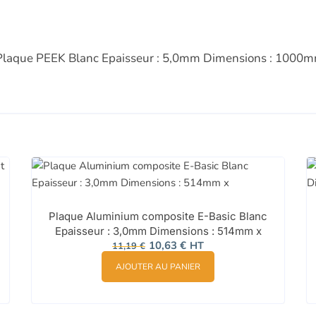
ur “Plaque PEEK Blanc Epaisseur : 5,0mm Dimensions : 100
Plaque Aluminium composite E-Basic Blanc
Epaisseur : 3,0mm Dimensions : 514mm x
Le
Le
10,63
€
HT
11,19
€
prix
prix
initial
actuel
AJOUTER AU PANIER
était :
est :
11,19 €.
10,63 €.