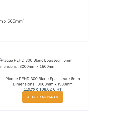
0mm x 605mm”
Plaque PEHD 300 Blanc Epaisseur : 6mm
Dimensions : 3000mm x 1500mm
Le
Le
108,02
€
HT
113,70
€
prix
prix
initial
actuel
AJOUTER AU PANIER
était :
est :
113,70 €.
108,02 €.