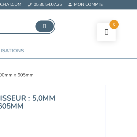
CHAT.COM
05.35.54.07.25
MON COMPTE
0
ISATIONS
 1000mm x 605mm
SSEUR : 5,0MM
 605MM