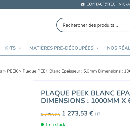
CONTACT@TECHNIC-A
KITS
MATIÈRES PRÉ-DÉCOUPÉES
NOS RÉAL
es
>
PEEK
>
Plaque PEEK Blanc Epaisseur : 5,0mm Dimensions :
PLAQUE PEEK BLANC EPAI
DIMENSIONS : 1000MM X
Le
1 273,53
€
Le
HT
1 340,56
€
prix
prix
initial
actuel
1 en stock
était :
est :
1
1