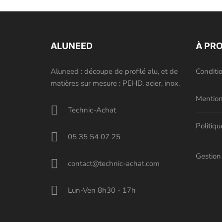
ALUNEED
À PR
Aluneed : découpe de profilé alu, et de
Conditi
matières sur mesure : PEHD, acier, inox.
Mention
Technic-Achat
Politiqu
05 35 54 07 25
Gestion
contact@technic-achat.com
Lun-Ven 8h30 - 17h