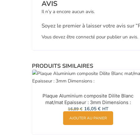
AVIS
Il n’y a encore aucun avis.
Soyez le premier à laisser votre avis s
Vous devez être
connecté
pour publier un avis.
PRODUITS SIMILAIRES
Plaque Aluminium composite Dilite Blanc
mat/mat Epaisseur : 3mm Dimensions :
Le
Le
16,05
€
HT
16,89
€
prix
prix
initial
actuel
AJOUTER AU PANIER
était :
est :
16,89 €.
16,05 €.