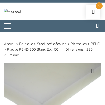
Aller
0
au
contenu
Accueil
>
Boutique
>
Stock pré-découpé
>
Plastiques
>
PEHD
>
Plaque PEHD 300 Blanc Ep. : 50mm Dimensions : 125mm
x 125mm