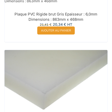
Plaque PVC Rigide brut Gris Epaisseur : 6,0mm
Dimensions : 863mm x 468mm
Le
Le
20,34
€
HT
21,41
€
prix
prix
AJOUTER AU PANIER
initial
actuel
était :
est :
21,41 €.
20,34 €.