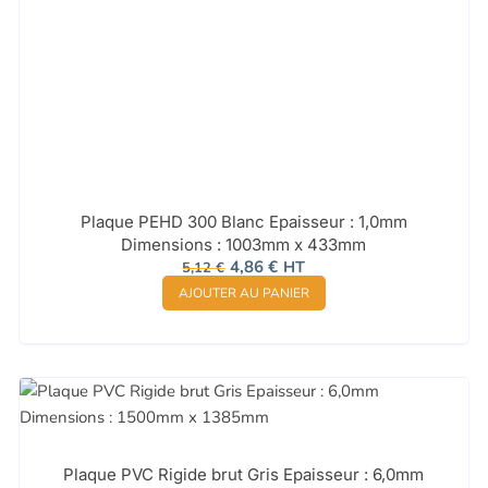
Plaque PEHD 300 Blanc Epaisseur : 1,0mm
Dimensions : 1003mm x 433mm
Le
Le
4,86
€
HT
5,12
€
prix
prix
AJOUTER AU PANIER
initial
actuel
était :
est :
5,12 €.
4,86 €.
Plaque PVC Rigide brut Gris Epaisseur : 6,0mm