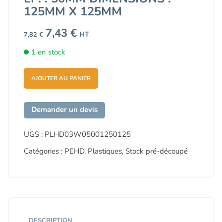
125MM X 125MM
Le
7,43
€
Le
HT
7,82
€
prix
prix
initial
actuel
1 en stock
était :
est :
7,82 €.
7,43 €.
AJOUTER AU PANIER
Demander un devis
UGS :
PLHD03W05001250125
Catégories :
PEHD
,
Plastiques
,
Stock pré-découpé
DESCRIPTION