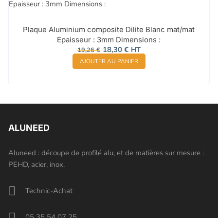
Plaque Aluminium composite Dilite Blanc mat/mat
Epaisseur : 3mm Dimensions :
Le
Le
18,30
€
HT
19,26
€
prix
prix
AJOUTER AU PANIER
initial
actuel
était :
est :
19,26 €.
18,30 €.
ALUNEED
Aluneed : découpe de profilé alu, et de matières sur mesure :
PEHD, acier, inox.
Technic-Achat
05 35 54 07 25