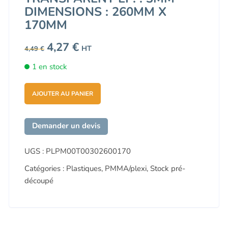
DIMENSIONS : 260MM X
170MM
Le
4,27
€
Le
HT
4,49
€
prix
prix
initial
actuel
1 en stock
était :
est :
4,49 €.
4,27 €.
AJOUTER AU PANIER
Demander un devis
UGS :
PLPM00T00302600170
Catégories :
Plastiques
,
PMMA/plexi
,
Stock pré-
découpé