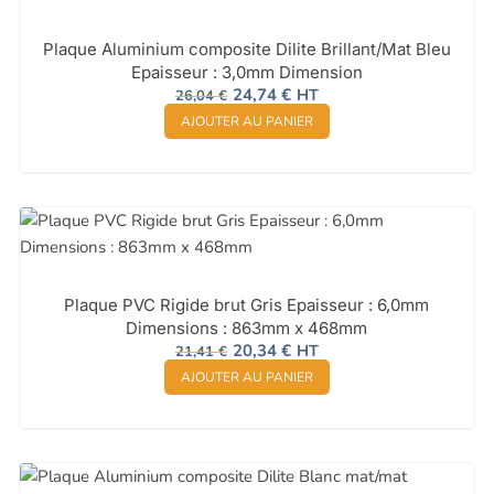
Plaque Aluminium composite Dilite Brillant/Mat Bleu
Epaisseur : 3,0mm Dimension
Le
Le
24,74
€
HT
26,04
€
prix
prix
AJOUTER AU PANIER
initial
actuel
était :
est :
26,04 €.
24,74 €.
Plaque PVC Rigide brut Gris Epaisseur : 6,0mm
Dimensions : 863mm x 468mm
Le
Le
20,34
€
HT
21,41
€
prix
prix
AJOUTER AU PANIER
initial
actuel
était :
est :
21,41 €.
20,34 €.