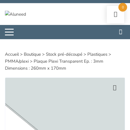
Aller
0
au
contenu
Accueil
>
Boutique
>
Stock pré-découpé
>
Plastiques
>
PMMA/plexi
>
Plaque Plexi Transparent Ep. : 3mm
Dimensions : 260mm x 170mm