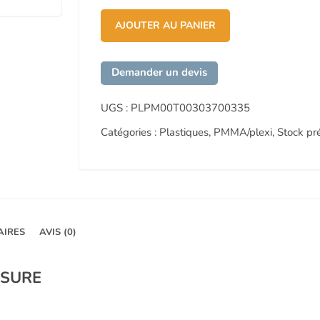
AJOUTER AU PANIER
Demander un devis
UGS :
PLPM00T00303700335
Catégories :
Plastiques
,
PMMA/plexi
,
Stock pr
AIRES
AVIS (0)
ESURE