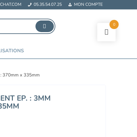
CHAT.COM
05.35.54.07.25
MON COMPTE
0
ISATIONS
ns : 370mm x 335mm
NT EP. : 3MM
335MM