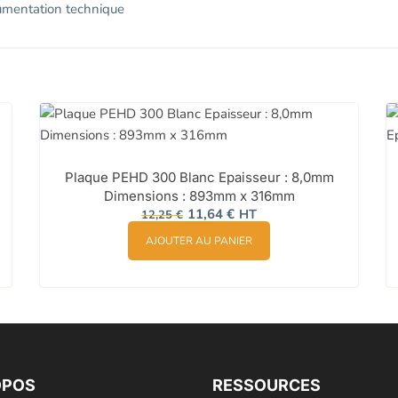
umentation technique
Plaque PEHD 300 Blanc Epaisseur : 8,0mm
Dimensions : 893mm x 316mm
Le
Le
11,64
€
HT
12,25
€
prix
prix
initial
actuel
AJOUTER AU PANIER
était :
est :
12,25 €.
11,64 €.
OPOS
RESSOURCES