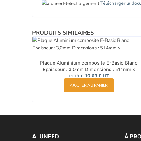
Télécharger la doc
PRODUITS SIMILAIRES
Plaque Aluminium composite E-Basic Blanc
Epaisseur : 3,0mm Dimensions : 514mm x
Le
Le
10,63
€
HT
11,19
€
prix
prix
initial
actuel
AJOUTER AU PANIER
était :
est :
11,19 €.
10,63 €.
ALUNEED
À PR