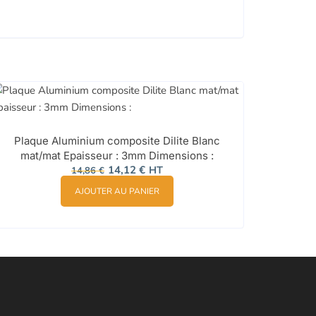
Plaque Aluminium composite Dilite Blanc
mat/mat Epaisseur : 3mm Dimensions :
Le
Le
14,12
€
HT
14,86
€
prix
prix
initial
actuel
AJOUTER AU PANIER
était :
est :
14,86 €.
14,12 €.