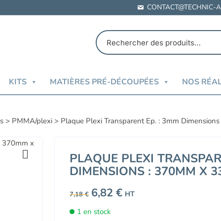
CONTACT@TECHNIC-A
KITS
MATIÈRES PRÉ-DÉCOUPÉES
NOS RÉAL
es
>
PMMA/plexi
>
Plaque Plexi Transparent Ep. : 3mm Dimensio
PLAQUE PLEXI TRANSPARE
DIMENSIONS : 370MM X 
Le
6,82
€
Le
HT
7,18
€
prix
prix
initial
actuel
1 en stock
était :
est :
7,18 €.
6,82 €.