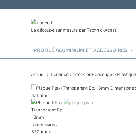
Aller
au
contenu
PROFILÉ ALUMINIUM ET ACCESSOIRES
Accueil
>
Boutique
>
Stock pré-découpé
>
Plastiqu