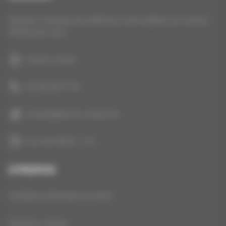
Aluneed : découpe de profilé alu, et de matières sur mesure :
PEHD, acier, inox.
Technic-Achat
05 35 54 07 25
contact@technic-achat.com
Lun-Ven 8h30 - 17h
À PROPOS
Conditions Générales de Vente
Mentions Légales