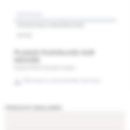
DESCRIPTION
INFORMATIONS COMPLÉMENTAIRES
AVIS (0)
PLAQUE PLEXIGLASS SUR
MESURE
Plaque PMMA Extrudé Incolore.
Télécharger la documentation technique
PRODUITS SIMILAIRES