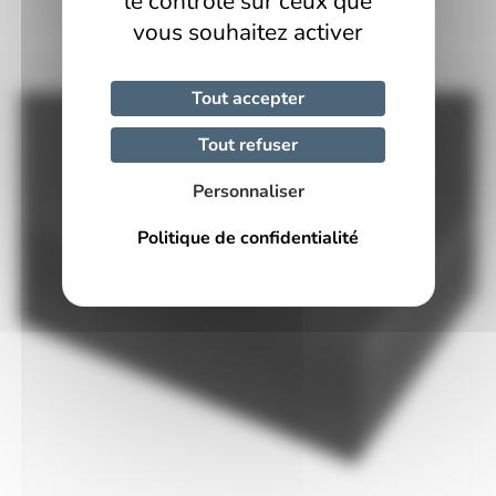
le contrôle sur ceux que
AJOUTER AU PANIER
initial
actuel
était :
est :
vous souhaitez activer
14,86 €.
14,12 €.
Tout accepter
Tout refuser
Personnaliser
Politique de confidentialité