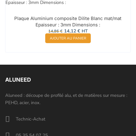
Plaque Aluminium composite Dilite Blanc mat/mat
Epaisseur : 3mm Dimensions :
Le
Le
14,12
€
HT
14,86
€
prix
prix
AJOUTER AU PANIER
initial
actuel
était :
est :
14,86 €.
14,12 €.
ALUNEED
Aluneed : découpe de profilé alu, et de matières sur mesure :
PEHD, acier, inox.
Technic-Achat
05 35 54 07 25