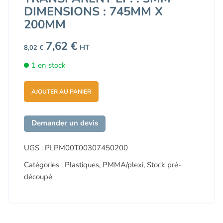
DIMENSIONS : 745MM X
200MM
Le
7,62
€
Le
HT
8,02
€
prix
prix
initial
actuel
1 en stock
était :
est :
8,02 €.
7,62 €.
AJOUTER AU PANIER
Demander un devis
UGS :
PLPM00T00307450200
Catégories :
Plastiques
,
PMMA/plexi
,
Stock pré-
découpé