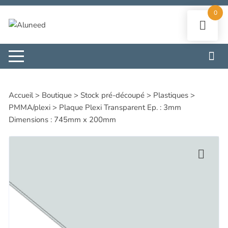
Aller
0
au
contenu
Accueil
>
Boutique
>
Stock pré-découpé
>
Plastiques
>
PMMA/plexi
>
Plaque Plexi Transparent Ep. : 3mm
Dimensions : 745mm x 200mm