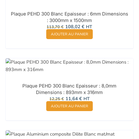
Plaque PEHD 300 Blanc Epaisseur : 6mm Dimensions
: 3000mm x 1500mm
Le
Le
108,02
€
HT
113,70
€
prix
prix
AJOUTER AU PANIER
initial
actuel
était :
est :
113,70 €.
108,02 €.
Plaque PEHD 300 Blanc Epaisseur : 8,0mm
Dimensions : 893mm x 316mm
Le
Le
11,64
€
HT
12,25
€
prix
prix
AJOUTER AU PANIER
initial
actuel
était :
est :
12,25 €.
11,64 €.