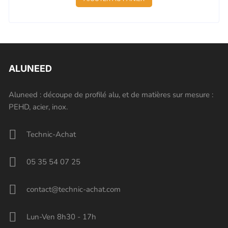
initial
actuel
était :
est :
5,77 €.
5,48 €.
ALUNEED
Aluneed : découpe de profilé alu, et de matières sur mesure :
PEHD, acier, inox.
Technic-Achat
05 35 54 07 25
contact@technic-achat.com
Lun-Ven 8h30 - 17h