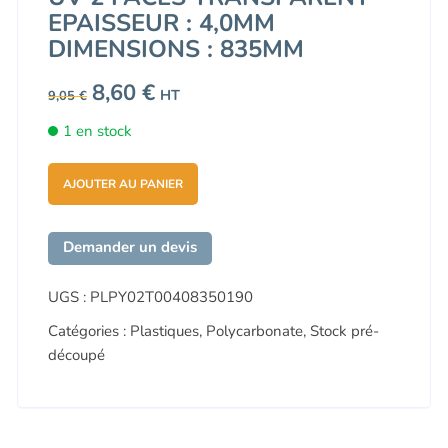
EPAISSEUR : 4,0MM
DIMENSIONS : 835MM
Le
8,60
€
Le
HT
9,05
€
prix
prix
initial
actuel
1 en stock
était :
est :
9,05 €.
8,60 €.
AJOUTER AU PANIER
Demander un devis
UGS :
PLPY02T00408350190
Catégories :
Plastiques
,
Polycarbonate
,
Stock pré-
découpé