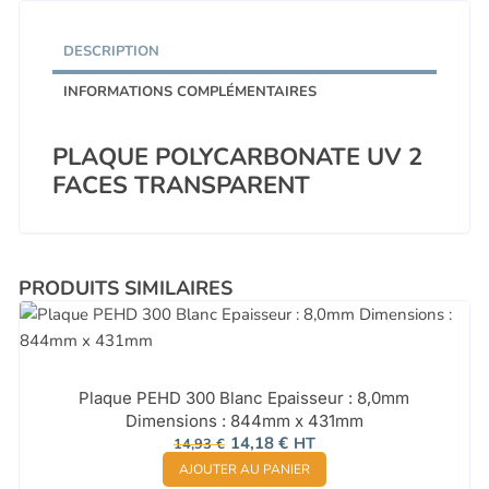
DESCRIPTION
INFORMATIONS COMPLÉMENTAIRES
PLAQUE POLYCARBONATE UV 2
FACES TRANSPARENT
PRODUITS SIMILAIRES
Plaque PEHD 300 Blanc Epaisseur : 8,0mm
Dimensions : 844mm x 431mm
Le
Le
14,18
€
HT
14,93
€
prix
prix
AJOUTER AU PANIER
initial
actuel
était :
est :