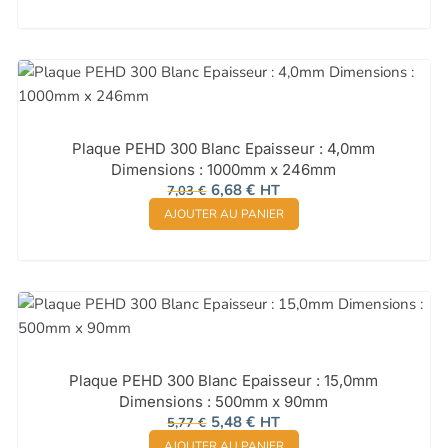
14,93 €.
14,18 €.
Plaque PEHD 300 Blanc Epaisseur : 4,0mm
Dimensions : 1000mm x 246mm
Le
Le
6,68
€
HT
7,03
€
prix
prix
AJOUTER AU PANIER
initial
actuel
était :
est :
7,03 €.
6,68 €.
Plaque PEHD 300 Blanc Epaisseur : 15,0mm
Dimensions : 500mm x 90mm
Le
Le
5,48
€
HT
5,77
€
prix
prix
AJOUTER AU PANIER