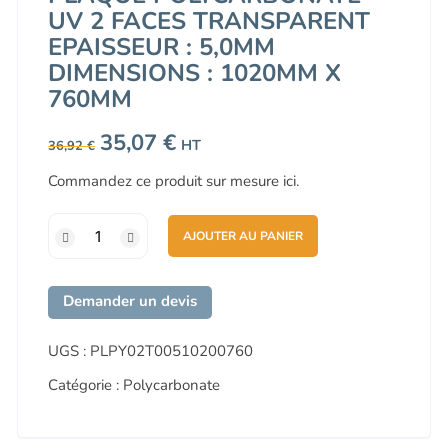
UV 2 FACES TRANSPARENT
EPAISSEUR : 5,0MM
DIMENSIONS : 1020MM X
760MM
Le
35,07
€
Le
HT
36,92
€
prix
prix
initial
actuel
Commandez ce produit sur mesure
ici.
était :
est :
36,92 €.
35,07 €.
quantité
AJOUTER AU PANIER
de
Plaque
Polycarbonate
Demander un devis
UV
2
UGS :
PLPY02T00510200760
Faces
Catégorie :
Polycarbonate
Transparent
Epaisseur
: