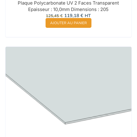
Plaque Polycarbonate UV 2 Faces Transparent
Epaisseur : 10,0mm Dimensions : 205
Le
Le
119,18
€
HT
125,45
€
prix
prix
AJOUTER AU PANIER
initial
actuel
était :
est :
125,45 €.
119,18 €.