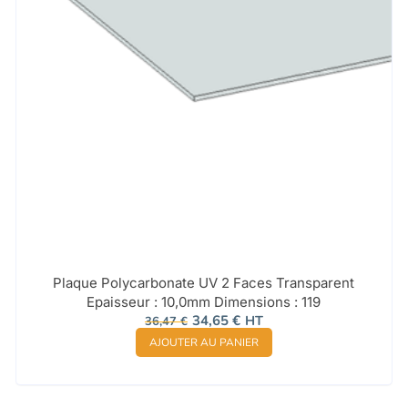
Plaque Polycarbonate UV 2 Faces Transparent
Epaisseur : 10,0mm Dimensions : 119
Le
Le
34,65
€
HT
36,47
€
prix
prix
AJOUTER AU PANIER
initial
actuel
était :
est :
36,47 €.
34,65 €.