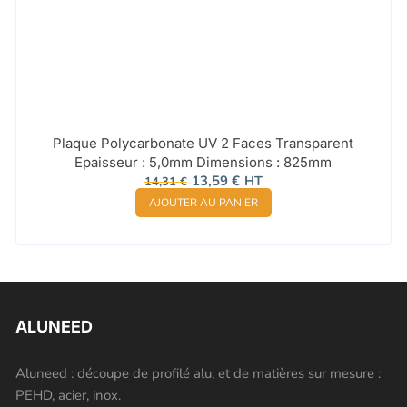
Plaque Polycarbonate UV 2 Faces Transparent
Epaisseur : 5,0mm Dimensions : 825mm
Le
Le
13,59
€
HT
14,31
€
prix
prix
AJOUTER AU PANIER
initial
actuel
était :
est :
14,31 €.
13,59 €.
ALUNEED
Aluneed : découpe de profilé alu, et de matières sur mesure :
PEHD, acier, inox.