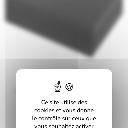
Plaque PVC Noir Epaisseur : 1,0mm Dimensions :
1000mm x 672mm
Ce site utilise des
Le
Le
12,05
€
HT
12,68
€
prix
prix
cookies et vous donne
AJOUTER AU PANIER
initial
actuel
était :
est :
le contrôle sur ceux que
12,68 €.
12,05 €.
vous souhaitez activer