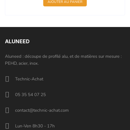
AJOUTER AU PANIER
initial
actuel
était :
est :
39,18 €.
37,22 €.
ALUNEED
Aluneed : découpe de profilé alu, et de matières sur mesure :
PEHD, acier, inox.
Technic-Achat
05 35 54 07 25
contact@technic-achat.com
Lun-Ven 8h30 - 17h