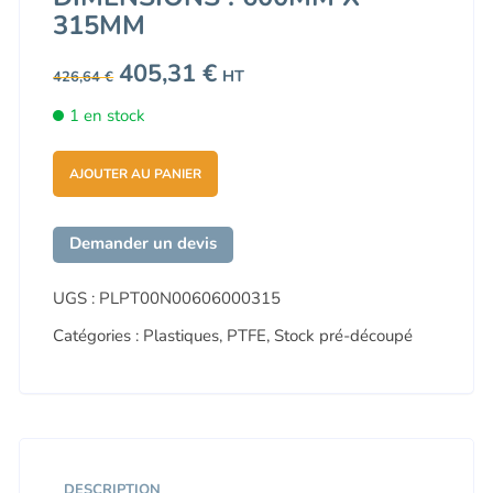
315MM
Le
405,31
€
Le
HT
426,64
€
prix
prix
initial
actuel
1 en stock
était :
est :
426,64 €.
405,31 €.
AJOUTER AU PANIER
Demander un devis
UGS :
PLPT00N00606000315
Catégories :
Plastiques
,
PTFE
,
Stock pré-découpé
DESCRIPTION