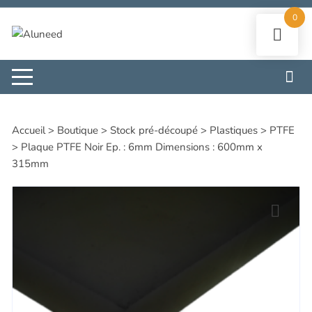
Aller
0
au
contenu
Accueil
>
Boutique
>
Stock pré-découpé
>
Plastiques
>
PTFE
>
Plaque PTFE Noir Ep. : 6mm Dimensions : 600mm x
315mm