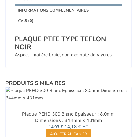
INFORMATIONS COMPLÉMENTAIRES
AVIS (0)
PLAQUE PTFE TYPE TEFLON
NOIR
Aspect : matière brute, non exempte de rayures.
PRODUITS SIMILAIRES
Plaque PEHD 300 Blanc Epaisseur : 8,0mm
Dimensions : 844mm x 431mm
Le
Le
14,18
€
HT
14,93
€
prix
prix
AJOUTER AU PANIER
initial
actuel