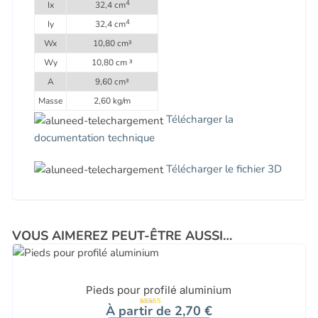
4
Ix
32,4 cm
4
Iy
32,4 cm
Wx
10,80 cm³
Wy
10,80 cm ³
A
9,60 cm³
Masse
2,60 kg/m
Télécharger la
documentation technique
Télécharger le fichier 3D
VOUS AIMEREZ PEUT-ÊTRE AUSSI…
Pieds pour profilé aluminium
À partir de
2,70
€
Note