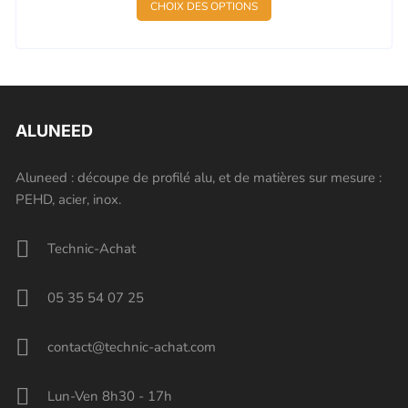
CHOIX DES OPTIONS
ALUNEED
Aluneed : découpe de profilé alu, et de matières sur mesure :
PEHD, acier, inox.
Technic-Achat
05 35 54 07 25
contact@technic-achat.com
Lun-Ven 8h30 - 17h