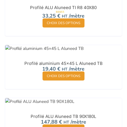
peuvent
Profilé ALU Aluneed TI R8 40X80
être
33,25
€
/mètre
HT
Note
choisies
5.00
sur 5
CHOIX DES OPTIONS
sur
la
page
du
produit
Profilé aluminium 45×45 L Aluneed TB
19,40
€
/mètre
HT
CHOIX DES OPTIONS
Profilé ALU Aluneed TB 90X180L
147,88
€
/mètre
HT