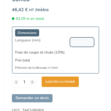
46,42
€
/mètre
HT
43.29 m en stock
Longueur (mm)
Frais de coupe et chute (10%)
Prix total
quantité
AJOUTER AU PANIER
de
Profilé
ALU
Demander un devis
Aluneed
TB
UGS :
TAP106060L